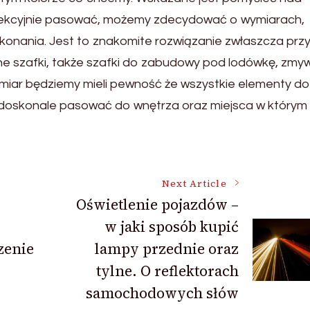
rfekcyjnie pasować, możemy zdecydować o wymiarach,
ykonania. Jest to znakomite rozwiązanie zwłaszcza prz
czne szafki, także szafki do zabudowy pod lodówkę, zmy
wymiar będziemy mieli pewność że wszystkie elementy do
dą doskonale pasować do wnętrza oraz miejsca w który
Next Article
Oświetlenie pojazdów –
w jaki sposób kupić
zenie
lampy przednie oraz
tylne. O reflektorach
samochodowych słów