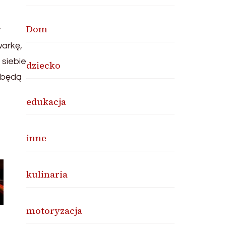
Dom
y
warkę,
 siebie
dziecko
m będą
edukacja
inne
kulinaria
motoryzacja