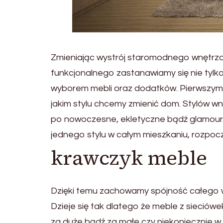
Zmieniając wystrój staromodnego wnętrza 
funkcjonalnego zastanawiamy się nie tyl
wyborem mebli oraz dodatków. Pierwszym 
jakim stylu chcemy zmienić dom. Stylów wn
po nowoczesne, ekletyczne bądź glamour
jednego stylu w całym mieszkaniu, rozpocz
krawczyk meble
Dzięki temu zachowamy spójność całego w
Dzieje się tak dlatego że meble z sieció
za duże bądź za małe czy niekoniecznie 