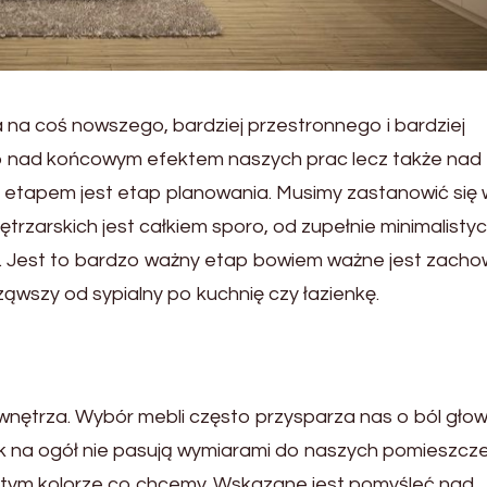
na coś nowszego, bardziej przestronnego i bardziej
ko nad końcowym efektem naszych prac lecz także nad
etapem jest etap planowania. Musimy zastanowić się 
ętrzarskich jest całkiem sporo, od zupełnie minimalisty
. Jest to bardzo ważny etap bowiem ważne jest zacho
ąwszy od sypialny po kuchnię czy łazienkę.
nętrza. Wybór mebli często przysparza nas o ból głow
wek na ogół nie pasują wymiarami do naszych pomieszcze
w tym kolorze co chcemy. Wskazane jest pomyśleć nad