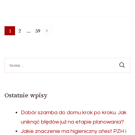
Nawigacja
1
2
…
59
Page
Page
Page
po
Szukaj:
wpisach
Ostatnie wpisy
Dobór szamba do domu krok po kroku. Jak
uniknąć błędów już na etapie planowania?
Jakie znaczenie ma higieniczny atest PZH i