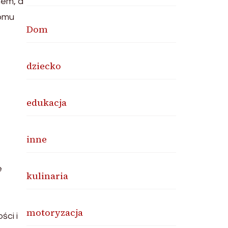
nem, a
iomu
Dom
dziecko
ą
edukacja
inne
e
kulinaria
motoryzacja
ści i