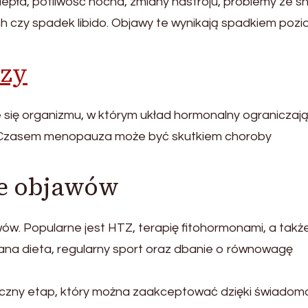
epła, potliwość nocna, zmiany nastroju, problemy ze s
ch czy spadek libido. Objawy te wynikają spadkiem poz
zy
e się organizmu, w którym układ hormonalny ograniczaj
. Czasem menopauza może być skutkiem choroby
ie objawów
ów. Popularne jest HTZ, terapię fitohormonami, a takż
ana dieta, regularny sport oraz dbanie o równowagę
giczny etap, który można zaakceptować dzięki świadomo