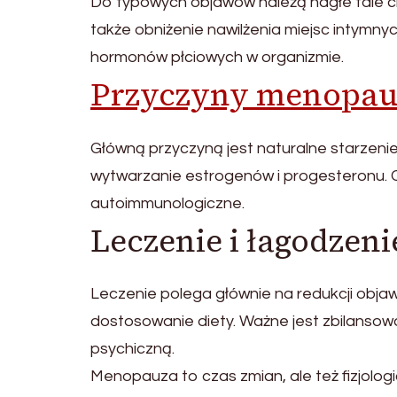
Do typowych objawów należą nagłe fale ci
także obniżenie nawilżenia miejsc intymny
hormonów płciowych w organizmie.
Przyczyny menopau
Główną przyczyną jest naturalne starzeni
wytwarzanie estrogenów i progesteronu
autoimmunologiczne.
Leczenie i łagodzen
Leczenie polega głównie na redukcji objaw
dostosowanie diety. Ważne jest zbilansow
psychiczną.
Menopauza to czas zmian, ale też fizjolo