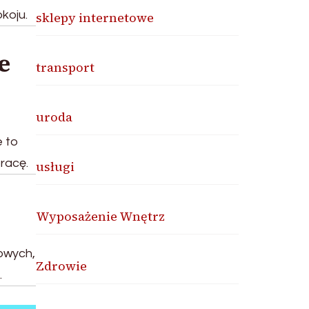
koju.
sklepy internetowe
e
transport
uroda
e to
racę.
usługi
Wyposażenie Wnętrz
cowych,
Zdrowie
.