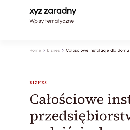
xyz zaradny
Wpisy tematyczne
Home
biznes
Całościowe instalacje dla domu
BIZNES
Całościowe inst
przedsiębiors