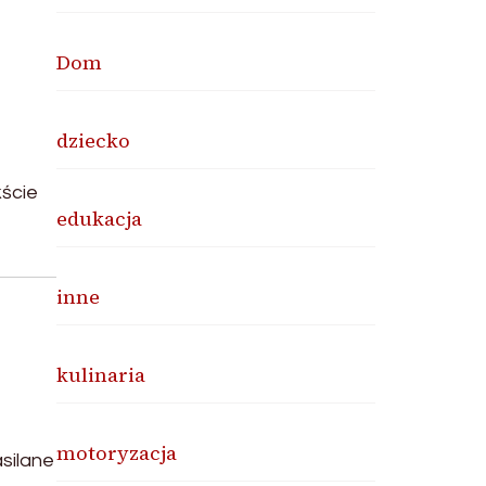
Dom
dziecko
kście
edukacja
inne
kulinaria
motoryzacja
silane