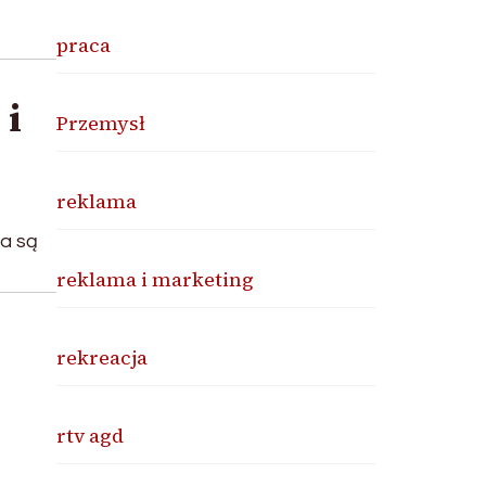
praca
 i
Przemysł
reklama
ia są
reklama i marketing
rekreacja
rtv agd