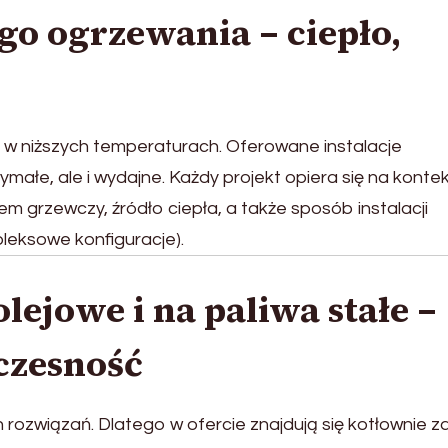
ego ogrzewania – ciepło,
w niższych temperaturach. Oferowane instalacje
małe, ale i wydajne. Każdy projekt opiera się na konte
m grzewczy, źródło ciepła, a także sposób instalacji
leksowe konfiguracje).
lejowe i na paliwa stałe –
czesność
związań. Dlatego w ofercie znajdują się kotłownie za