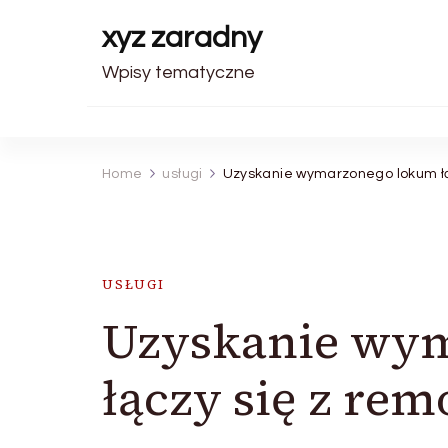
xyz zaradny
Wpisy tematyczne
Home
usługi
Uzyskanie wymarzonego lokum ł
USŁUGI
Uzyskanie wy
łączy się z re