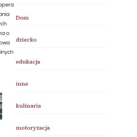
lopera
ania
Dom
ych
na o
dziecko
towa
ólnych
edukacja
inne
kulinaria
motoryzacja