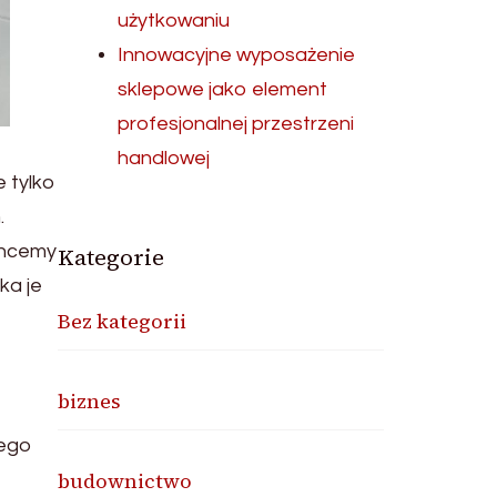
użytkowaniu
Innowacyjne wyposażenie
sklepowe jako element
profesjonalnej przestrzeni
handlowej
 tylko
.
chcemy
Kategorie
ka je
Bez kategorii
biznes
nego
budownictwo