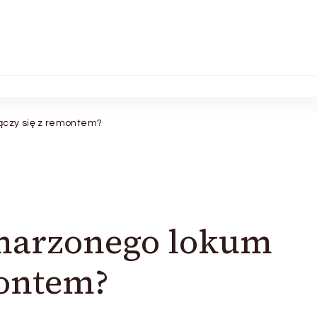
ączy się z remontem?
marzonego lokum
montem?