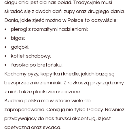
ciągu dnia jest dla nas obiad. Tradycyjnie musi
składać się z dwóch dań: zupy oraz drugiego dania.
Dania, jakie zjeść można w Polsce to oczywiście:
• pierogi z rozmaitymi nadzieniami;
• bigos;
• gołąbki;
• kotlet schabowy;
• fasolka po bretońsku.
Kochamy pyzy, kopytka i knedle, jakich bazą są
bezsprzecznie ziemniaki. Z rozkoszą przyrządzamy
z nich także placki ziemniaczane.
Kuchnia polska ma w istocie wiele do
zaproponowania. Cenią ją nie tylko Polacy. Również
przybywający do nas turyści akcentują, iż jest
apetyczna oraz sycąca.