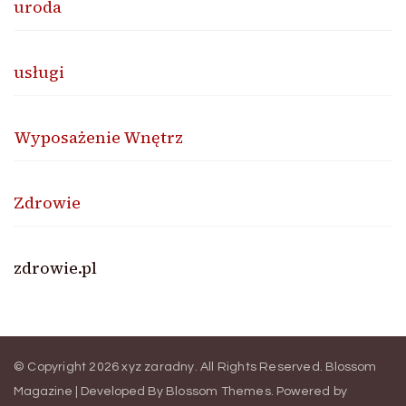
uroda
usługi
Wyposażenie Wnętrz
Zdrowie
zdrowie.pl
© Copyright 2026
xyz zaradny
. All Rights Reserved.
Blossom
Magazine | Developed By
Blossom Themes
.
Powered by