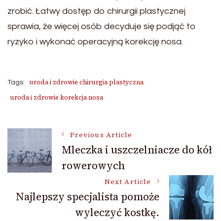
zrobić. Łatwy dostęp do chirurgii plastycznej
sprawia, że więcej osób decyduje się podjąć to
ryzyko i wykonać operacyjną korekcję nosa.
uroda i zdrowie chirurgia plastyczna
Tags:
uroda i zdrowie korekcja nosa
Post
Previous Article
Mleczka i uszczelniacze do kół
rowerowych
Navigation
Next Article
Najlepszy specjalista pomoże
wyleczyć kostkę.