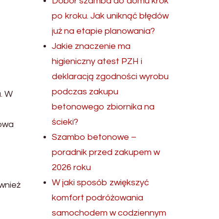
Dobór szamba do domu krok
po kroku. Jak uniknąć błędów
już na etapie planowania?
Jakie znaczenie ma
higieniczny atest PZH i
deklaracją zgodności wyrobu
podczas zakupu
a. W
betonowego zbiornika na
ścieki?
zowa
Szambo betonowe –
poradnik przed zakupem w
2026 roku
W jaki sposób zwiększyć
wnież
komfort podróżowania
samochodem w codziennym