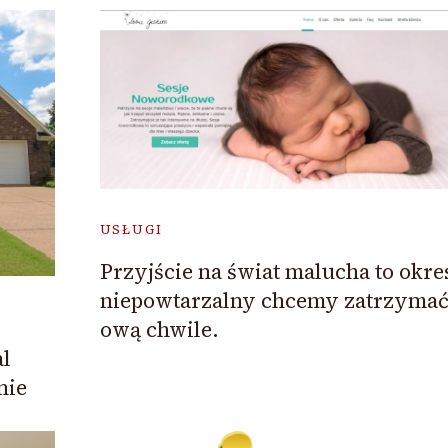
USŁUGI
Przyjście na świat malucha to okre
niepowtarzalny chcemy zatrzyma
ową chwile.
l
nie