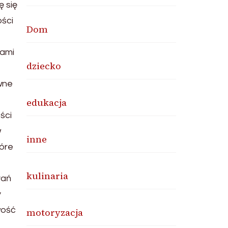
ę się
ści
Dom
wami
dziecko
wne
edukacja
ści
w
inne
tóre
kulinaria
łań
y
wość
motoryzacja