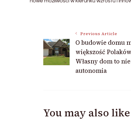
nowe możliwości w kierunku wzrostu i innow
Post
Previous Article
O budowie domu 
większość Polaków
Navigation
Własny dom to nie
autonomia
You may also like