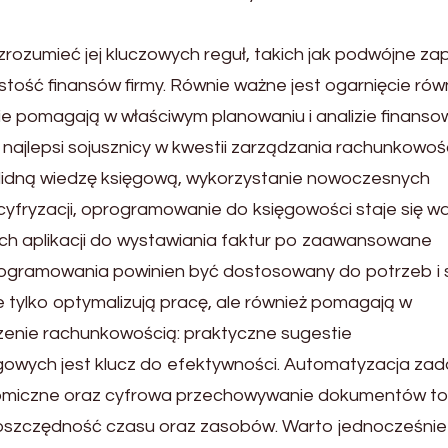
ozumieć jej kluczowych reguł, takich jak podwójne zap
stość finansów firmy. Równie ważne jest ogarnięcie ró
e pomagają w właściwym planowaniu i analizie finansow
ajlepsi sojusznicy w kwestii zarządzania rachunkowoś
olidną wiedzę księgową, wykorzystanie nowoczesnych
 cyfryzacji, oprogramowanie do księgowości staje się 
ch aplikacji do wystawiania faktur po zaawansowane
gramowania powinien być dostosowany do potrzeb i s
e tylko optymalizują pracę, ale również pomagają w
zenie rachunkowością: praktyczne sugestie
gowych jest klucz do efektywności. Automatyzacja za
omiczne oraz cyfrowa przechowywanie dokumentów to 
 oszczędność czasu oraz zasobów. Warto jednocześnie