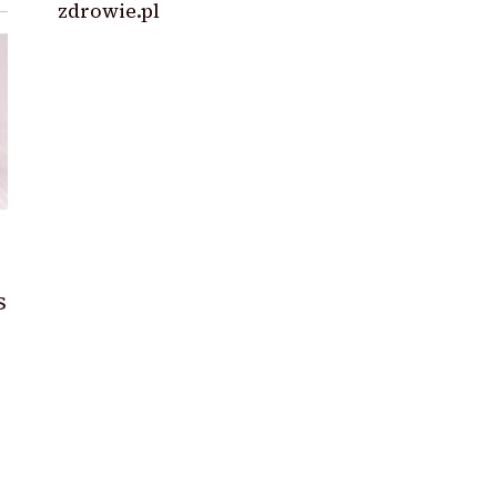
zdrowie.pl
s
ć