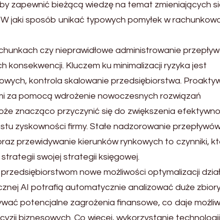
eby zapewnić bieżącą wiedzę na temat zmieniających si
. W jaki sposób unikać typowych pomyłek w rachunkowo
chunkach czy nieprawidłowe administrowanie przepły
konsekwencji. Kluczem ku minimalizacji ryzyka jest
sowych, kontrola skalowanie przedsiębiorstwa. Proakty
sami za pomocą wdrożenie nowoczesnych rozwiązań
oże znacząco przyczynić się do zwiększenia efektywno
stu zyskowności firmy. Stałe nadzorowanie przepływó
az przewidywanie kierunków rynkowych to czynniki, k
strategii swojej strategii księgowej.
 przedsiębiorstwom nowe możliwości optymalizacji dzia
znej AI potrafią automatycznie analizować duże zbior
dywać potencjalne zagrożenia finansowe, co daje możli
zji biznesowych. Co więcej, wykorzystanie technologii