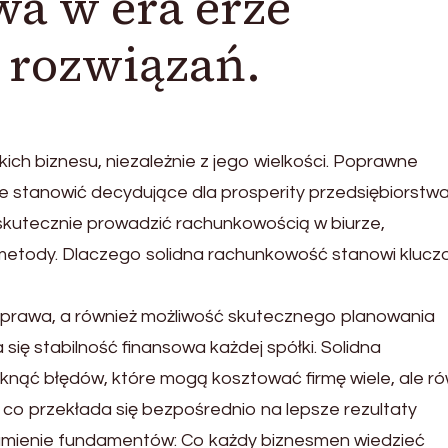
wa w era erze
 rozwiązań.
ich biznesu, niezależnie z jego wielkości. Poprawne
 stanowić decydujące dla prosperity przedsiębiorstw
k skutecznie prowadzić rachunkowością w biurze,
metody. Dlaczego solidna rachunkowość stanowi kluc
 prawa, a również możliwość skutecznego planowania
się stabilność finansowa każdej spółki. Solidna
iknąć błędów, które mogą kosztować firmę wiele, ale ró
co przekłada się bezpośrednio na lepsze rezultaty
ozumienie fundamentów: Co każdy biznesmen wiedzieć