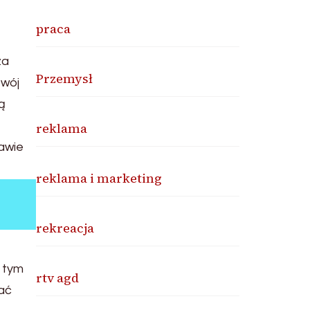
praca
za
Przemysł
zwój
ą
reklama
rawie
reklama i marketing
rekreacja
 tym
rtv agd
wać