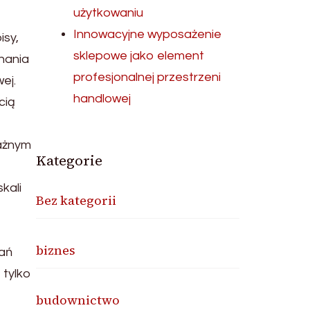
użytkowaniu
Innowacyjne wyposażenie
isy,
sklepowe jako element
wnania
profesjonalnej przestrzeni
ej.
handlowej
cią
ważnym
Kategorie
kali
Bez kategorii
biznes
dań
tylko
budownictwo